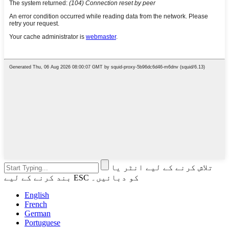
تلاش کرنے کے لیے انٹر یا
بند کرنے کے لیے ESC کو دبائیں۔
English
French
German
Portuguese