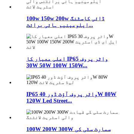
100w 150w 200w ڈائی کاسٹنگ
ایلومینیم ہائی برائٹ...
اعلی معیار کا IP65 واٹر پروف
30W 50W 100W 150W...
IP65 واٹر پروف آؤٹ ڈور 40W 80W
120W Led Street...
100W 200W 300W سمارٹ سٹی کی