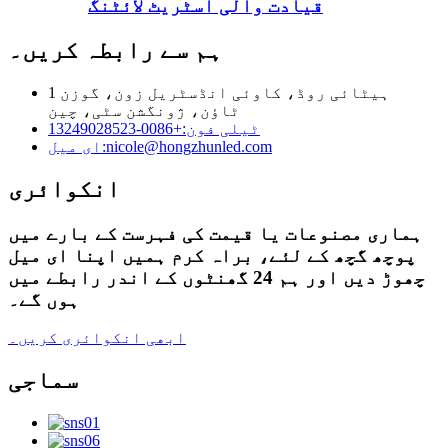
قیادت والی اسٹریٹ لائٹنگ
ہم سے رابطہ کریں۔
1 ہیٹائی روڈ، کاوئی انڈسٹریل زون، گوزن
ٹاؤن، ژونگشن سٹی، چین
ٹیلی فون:
+0086-13249028523
nicole@hongzhunled.com
ای میل:
انکوائری
ہماری مصنوعات یا قیمت کی فہرست کے بارے میں
پوچھ گچھ کے لئے، براہ کرم ہمیں اپنا ای میل
چھوڑ دیں اور ہم 24 گھنٹوں کے اندر رابطے میں
ہوں گے۔
ابھی انکوائری کریں۔
سماجی