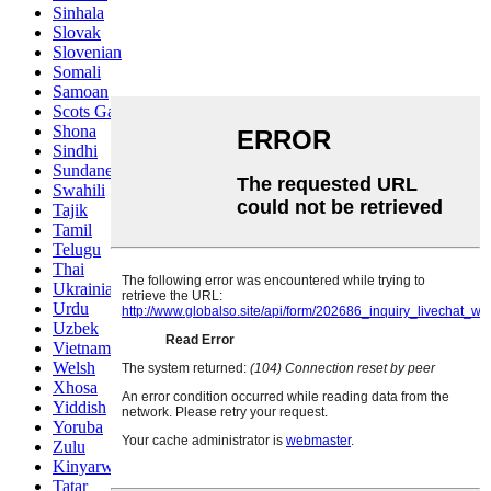
Sinhala
Slovak
Slovenian
Somali
Samoan
Scots Gaelic
Shona
Sindhi
Sundanese
Swahili
Tajik
Tamil
Telugu
Thai
Ukrainian
Urdu
Uzbek
Vietnamese
Welsh
Xhosa
Yiddish
Yoruba
Zulu
Kinyarwanda
Tatar