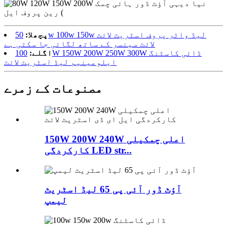
پچھلا:
50w 100w 150w لیڈ واٹر پروف اسٹریٹ لائٹ
لائٹ سینسر کے ساتھ لگائی جا سکتی ہے
اگلے:
100W 150W 200W 250W 300W ڈائی کاسٹنگ
ایلومینیم لیڈ اسٹریٹ لائٹ
مصنوعات کے زمرے
150W 200W 240W اعلی چمکیلی
کارکردگی LED str...
آؤٹ ڈور آئی پی 65 لیڈ اسٹریٹ
لیمپ