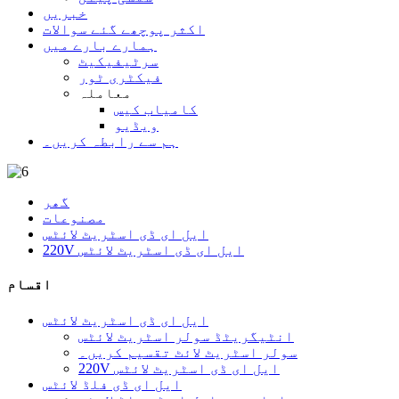
خبریں
اکثر پوچھے گئے سوالات
ہمارے بارے میں
سرٹیفیکیٹ
فیکٹری ٹور
معاملہ
کامیاب کیس
ویڈیو
ہم سے رابطہ کریں۔
گھر
مصنوعات
ایل ای ڈی اسٹریٹ لائٹس
220V ایل ای ڈی اسٹریٹ لائٹس
اقسام
ایل ای ڈی اسٹریٹ لائٹس
انٹیگریٹڈ سولر اسٹریٹ لائٹس
سولر اسٹریٹ لائٹ تقسیم کریں۔
220V ایل ای ڈی اسٹریٹ لائٹس
ایل ای ڈی فلڈ لائٹس