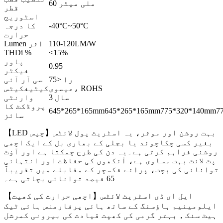
60 ملی میٹر
قطر
اسٹوریج
-40°C~50°C
کا درجہ
حرارت
110-120LM/W
Lumen اثر
THDi %
<15%
پاور
0.95
فیکٹر
را <75
سی آر آئی
عیسوی، ROHS
کیٹیفکیٹس
3 سال
وارنٹی
پروڈکٹ کا
645*265*165mm
645*265*165mm
775*320*140mm
7
سائز
【LED چپس】بہت روشن اور موثر، یہ اسٹریٹ پول لائٹس
بغیر کسی چکاچوند یا بجلی کے بھاری بل کے ایک اچھی
روشنی فراہم کرتی ہے۔یہ دن کی طرح چمکتا ہے اور آؤٹ
پٹ لائٹ بہت مساوی ہے، آنکھوں کی حفاظت اور انتہائی
توانائی کی بچت، پرانے فکسچر کے مقابلے میں تقریباً
65 فیصد توانائی بچاتی ہے۔
【اچھی حرارت کی کھپت】ایل ای ڈی اسٹریٹ لائٹس
ایلومینیم ہاؤسنگ کے ساتھ ہائی پرفارمنس ہائی ٹیک
ہیٹ سنک，بہتر گرمی کی کھپت قیادت کی بیرونی کمرشل