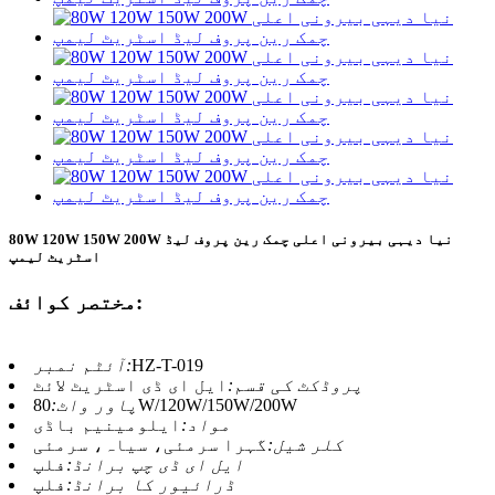
80W 120W 150W 200W نیا دیہی بیرونی اعلی چمک رین پروف لیڈ
اسٹریٹ لیمپ
مختصر کوائف:
HZ-T-019
آئٹم نمبر:
پروڈکٹ کی قسم:
ایل ای ڈی اسٹریٹ لائٹ
80W/120W/150W/200W
پاور واٹ:
مواد:
ایلومینیم باڈی
کلر شیل:
گہرا سرمئی، سیاہ، سرمئی
ایل ای ڈی چپ برانڈ:
فلپ
ڈرائیور کا برانڈ:
فلپ