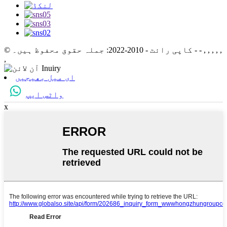
- - , , , , ,
© کاپی رائٹ - 2010-2022: جملہ حقوق محفوظ ہیں۔
,
ای میل بھیجیں
واٹس ایپ
x