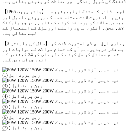
لائٹنگ کی طویل زندگی اور حفاظت کو یقینی بناتی ہے۔
【IP65 واٹر پروف】 اچھے ڈائی کاسٹنگ ایلومینیم سے
بنی یہ اسٹریٹ لائٹ مختلف قسم کے بیرونی ماحول اور
موسمی حالات کو برداشت کرنے کے قابل ہے، جو پارکنگ
لاٹ، صحن، آنگن، باغ، راستے اور سڑک کے استعمال کے
لیے مثالی ہے۔
【3 سال کی وارنٹی】 ہماری ایل ای ڈی اسٹریٹ لائٹ کو
بے فکر خریدیں۔ہم آپ کے تمام سوالات کے جوابات اور
تمام مسائل کو حل کرنے کے لیے آپ کو 24 گھنٹوں کے
اندر جواب دیں گے۔